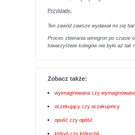
Przykłady:
Ten zawód zawsze wydawał mi się ba
Proces zbierania winogron po czasie 
towarzystwie kolegów nie było aż tak 
Zobacz także:
wyimaginowana czy wymaginowan
oczekujący czy oczekujoncy
opuść czy opóść
któryś czy którychś