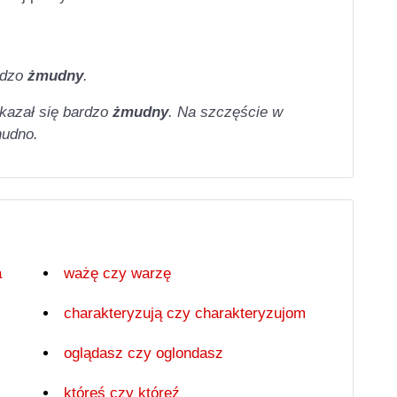
rdzo
żmudny
.
okazał się bardzo
żmudny
. Na szczęście w
nudno.
a
ważę czy warzę
charakteryzują czy charakteryzujom
oglądasz czy oglondasz
któreś czy któreź