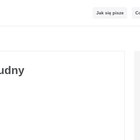
Jak się pisze
Co
udny