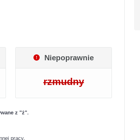
Niepoprawnie
rzmudny
wane z "ż".
nnej pracy.