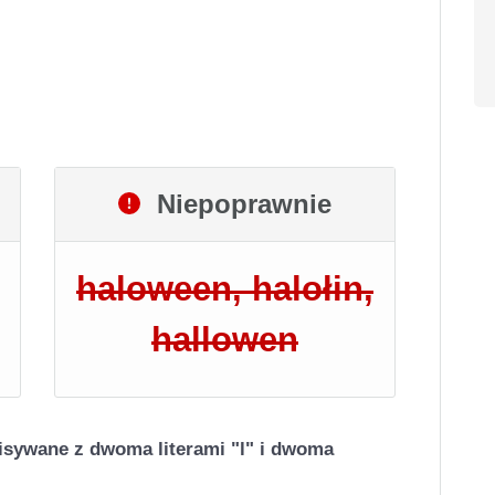
Niepoprawnie
haloween, halołin,
hallowen
isywane z dwoma literami "l" i dwoma