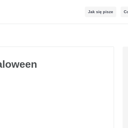
Jak się pisze
Co
aloween