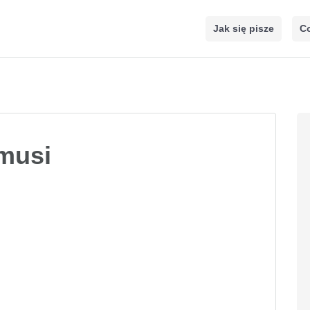
Jak się pisze
Co
emusi