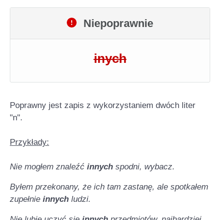
Niepoprawnie
inych
Poprawny jest zapis z wykorzystaniem dwóch liter
"n".
Przykłady:
Nie mogłem znaleźć
innych
spodni, wybacz.
Byłem przekonany, że ich tam zastanę, ale spotkałem
zupełnie
innych
ludzi.
Nie lubię uczyć się
innych
przedmiotów, najbardziej