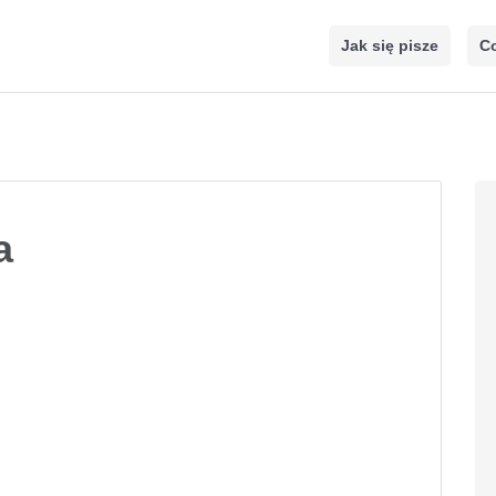
Jak się pisze
Co
a