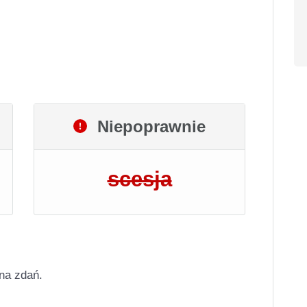
Niepoprawnie
scesja
ana zdań.