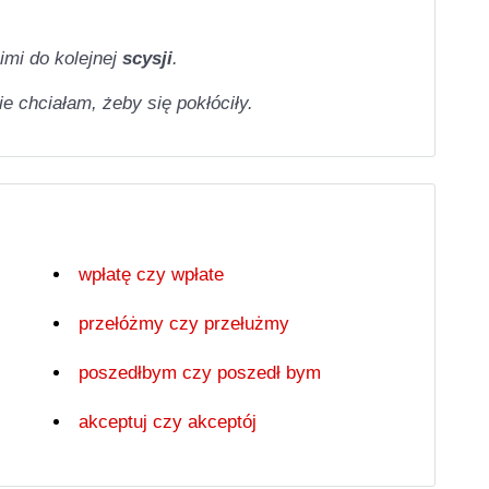
imi do kolejnej
scysji
.
e chciałam, żeby się pokłóciły.
wpłatę czy wpłate
przełóżmy czy przełużmy
poszedłbym czy poszedł bym
akceptuj czy akceptój