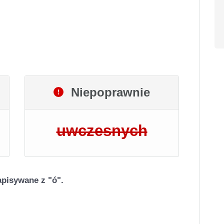
Niepoprawnie
uwczesnych
pisywane z "ó".