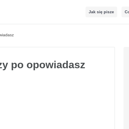
Jak się pisze
Co
wiadasz
zy po opowiadasz