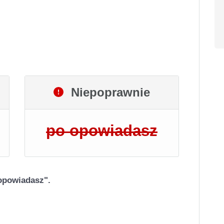
Niepoprawnie
po opowiadasz
opowiadasz".