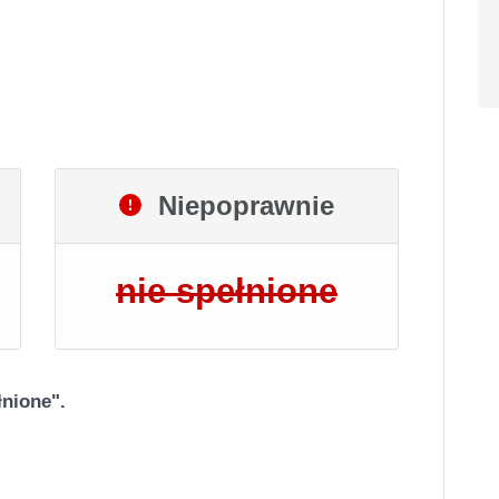
Niepoprawnie
nie spełnione
łnione".