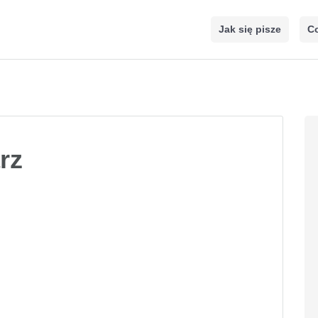
Jak się pisze
Co
rz