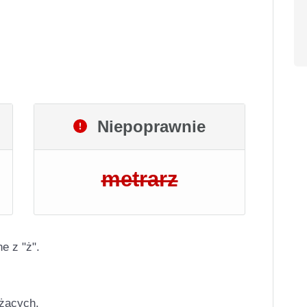
Niepoprawnie
metrarz
e z "ż".
żących.