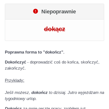
Niepoprawnie
dokącz
Poprawna forma to "dokończ".
Dokończyć
- doprowadzić coś do końca, skończyć,
zakończyć.
Przykłady:
Jeśli możesz,
dokończ
to dzisiaj. Jutro wyjeżdżam na
tygodniowy urlop.
Dokończ
za mnie resztę pracy, zrobiłem już