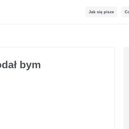
Jak się pisze
Co
odał bym