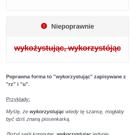
Niepoprawnie
wykożystując, wykorzystójąc
Poprawna forma to "wykorzystując" zapisywane z
"rz" i "u".
Przykłady:
Myślę, że
wykorzystując
wtedy tę szansę, mogłaby
być dziś znaną piosenkarką.
Złożył swój komputer,
wykorzystując
jedynie