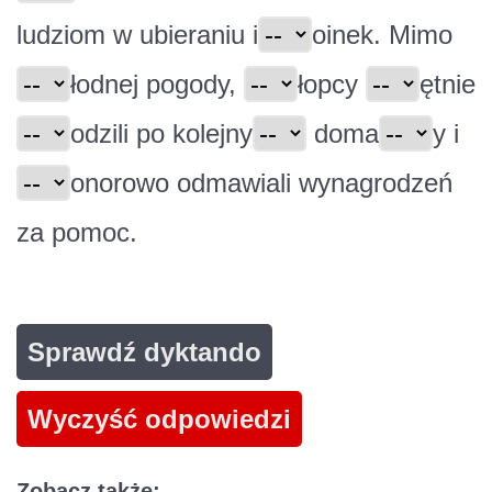
ludziom w ubieraniu i
oinek. Mimo
łodnej pogody,
łopcy
ętnie
odzili po kolejny
doma
y i
onorowo odmawiali wynagrodzeń
za pomoc.
Sprawdź dyktando
Wyczyść odpowiedzi
Zobacz także: