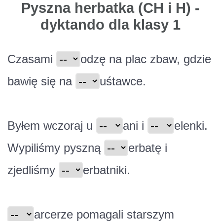
Pyszna herbatka (CH i H) -
dyktando dla klasy 1
Czasami
odzę na plac zbaw, gdzie
bawię się na
uśtawce.
Byłem wczoraj u
ani i
elenki.
Wypiliśmy pyszną
erbatę i
zjedliśmy
erbatniki.
arcerze pomagali starszym