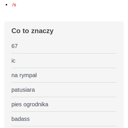
/s
Co to znaczy
67
ic
na rympał
patusiara
pies ogrodnika
badass