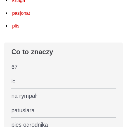
knaga
pasjonat
plis
Co to znaczy
67
ic
na rympał
patusiara
pies ogrodnika