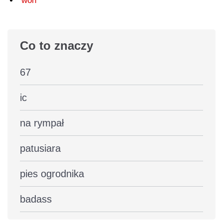
won
Co to znaczy
67
ic
na rympał
patusiara
pies ogrodnika
badass